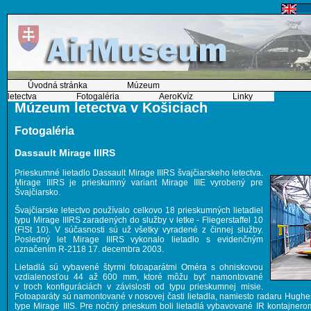
Úvodná stránka
Múzeum
letectva
Fotogaléria
AeroKvíz
Linky
Múzeum letectva v Košiciach
Fotogaléria
Dassault Mirage IIIRS
Prieskumné lietadlo Dassault Mirage IIIRS švajčiarskeho letectva.
Mirage IIIRS je prieskumný variant Mirage IIIE vyrobený pre
Švajčiarsko.
Švajčiarske letectvo používalo celkovo 18 prieskumných lietadiel
typu Mirage IIIRS zaradených do služby v letke - Fliegerstaffel 10
(FlSt 10). V súčasnosti sú už všetky vyradené z činnej služby.
Posledný let Mirage IIIRS vykonalo lietadlo s evidenčným
označením R-2118 17. decembra 2003.
Lietadlá sú vybavené štyrmi fotoaparátmi Oméra s ohniskovou
vzdialenosťou 44 až 600 mm, ktoré môžu byť namontované
v troch konfiguráciách v závislosti od typu prieskumnej misie.
Fotoaparáty sú namontované v nosovej časti lietadla, namiesto radaru Hug
type Mirage IIIS. Pre nočný prieskum boli lietadlá vybavované IR kontajnero