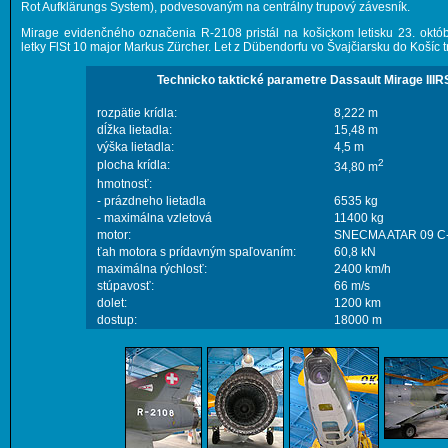
Rot Aufklärungs System), podvesovaným na centrálny trupový závesník.
Mirage evidenčného označenia R-2108 pristál na košickom letisku 23. októbr
letky FlSt 10 major Markus Zürcher. Let z Dübendorfu vo Švajčiarsku do Košíc t
Technicko taktické parametre Dassault Mirage IIIR
rozpätie krídla:
8,222 m
dĺžka lietadla:
15,48 m
výška lietadla:
4,5 m
2
plocha krídla:
34,80 m
hmotnosť:
- prázdneho lietadla
6535 kg
- maximálna vzletová
11400 kg
motor:
SNECMA ATAR 09 C
ťah motora s prídavným spaľovaním:
60,8 kN
maximálna rýchlosť:
2400 km/h
stúpavosť:
66 m/s
dolet:
1200 km
dostup:
18000 m