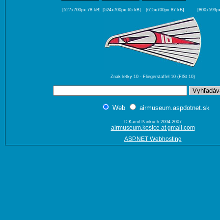
[527x700px 78 kB]
[524x700px 65 kB]
[615x700px 87 kB]
[800x599px
Znak letky 10 - Fliegerstaffel 10 (FlSt 10)
Web
airmuseum.aspdotnet.sk
© Kamil Pankuch 2004-2007
airmuseum.kosice at gmail.com
ASP.NET Webhosting